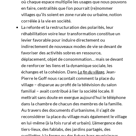
où chaque espace multiplie les usages que nous pouvons
en faire, centralités que l’on pourrait (re)nommer
villages qu’ils soient en zone rurale ou urbaine, notion
corrélée à la vie en société.
La refonte et la restructuration des polarités, leur
réhabilitation voire leur transformation constitue un
levier favorable pour induire directement ou
indirectement de nouveaux modes de vie se devant de
favoriser des activités sobres en ressource,
déplacement, objet de consommation… mais se devant
de renforcer les liens et la dynamique sociale, les
échanges et la cohésion. Dans
La fin du village
, Jean-
Pierre le Goff nous racontait comment la place du
village – disparue au profit de la télévision du salon
familial – avait contribué à lier la société locale. Il
mettrait sans doute en exergue aujourd’hui le téléphone
dans la chambre de chacun des membres de la famille.
Au travers des documents d’urbanisme, il s’agit de
reconsidérer la place du village mais également le village
en lui-même (à la fois rural et urbain). L’émergence des
tiers-lieux, des fablabs, des jardins partagés, des
cueillettes à la ferme ou des futurs bars municipaux