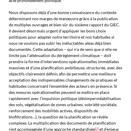
acte profondément politique.
Nous disposons déjà d’une bonne connaissance du contexte
déterminant nos marges de manœuvre grâce à la publication
de multiples ouvrages et bien sûr du sixième rapport du GIEC.
Il devient désormais urgent d’appliquer les bons choix
politiques pour adapter notre territoire et nos habitudes si
nous ne voulons pas subir les inéluctables aléas déjà bien
documentés. Cette adaptation – qui n’a de sens que si elle ne
limite pas l’atténuation du dérèglement climatique – doit
prendre la forme d’interventions opérationnelles immédiates
massives et d’une planification ambitieuse, structurée, avec des
objectifs clairement définis afin de permettre une meilleure
acceptation des indispensables changements de pratiques et
habitudes concernant l’ensemble des acteurs en présence. Si
des mesures opérationnelles peuvent se mettre en place
rapidement avec l’impulsion politique (désimperméabilisation
des sols, végétalisation de zones urbaines, sobriété sociétale,
renforcement des mobilités actives, dispositifs de
biofiltrations…), la question de la planification se révèle
complexe. La multiplication des documents de planification
s’est accompagnée d’une approche standardisée
[i]
et d’enjeux