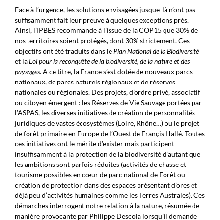
Face à l’urgence, les solutions envisagées jusque-là n’ont pas
suffisamment fait leur preuve à quelques exceptions près.
Ainsi, l’IPBES recommande à l’issue de la COP15 que 30% de
nos territoires soient protégés, dont 30% strictement. Ces
objectifs ont été traduits dans le
Plan National de la Biodiversité
et la
Loi pour la reconquête de la biodiversité, de la nature et des
paysages
. A ce titre, la France s’est dotée de nouveaux parcs
nationaux, de parcs naturels régionaux et de réserves
nationales ou régionales. Des projets, d’ordre privé, associatif
ou citoyen émergent : les Réserves de Vie Sauvage portées par
l’ASPAS, les diverses initiatives de création de personnalités
juridiques de vastes écosystèmes (Loire, Rhône…) ou le projet
de forêt primaire en Europe de l’Ouest de Françis Hallé. Toutes
ces initiatives ont le mérite d’exister mais participent
insuffisamment à la protection de la biodiversité d’autant que
les ambitions sont parfois réduites (activités de chasse et
tourisme possibles en cœur de parc national de Forêt ou
création de protection dans des espaces présentant d’ores et
déjà peu d’activités humaines comme les Terres Australes). Ces
démarches interrogent notre relation à la nature, résumée de
manière provocante par Philippe Descola lorsqu’il demande