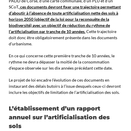
PADD de Corse, d’une carte communale, d’un PLU et d’un
SCoT
, ces documents devront fixer une trajectoire permettant
d’aboutir à l’absence de toute artificialisation nette des sols à
horizon 2050 (objectif de la loi pour la reconquête de la
biodiversité) avec un objectif de réduction du rythme de
l’artificialisation par tranche de 10 années.
Cette trajectoire
doit donc être obligatoirement présente dans les documents
d’urbanisme.
En ce qui concerne cette première tranche de 10 années, le
rythme ne devra dépasser la moitié de la consommation
d’espace observée sur les dix années précédant cette date.
Le projet de loi encadre l’évolution de ces documents en
instaurant des délais butoirs à l’issue desquels ceux-ci devront
inclure les objectifs de limitation de l’artificialisation des sols.
L’établissement d’un rapport
annuel sur l’artificialisation des
sols