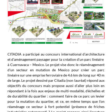
CITADIA a participé au concours international d’architecture
et d’aménagement paysager ​pour​ ​​la création d’un parc linéaire ​
à Cuernavaca – Mexico.​ Le projet vise​ donc​ le réaménagement
d’un secteur en mutation de Mexico pour créer un parc
linéaire sur une emprise ferroviaire​ ​de 4.6 km de long sur 40 m
de large​. Le projet dessiné par Citadia (non lauréat) répond aux
objectifs ​du concours mais propose aussi d’aller plus loin en
répondant à la fois aux enjeux ​de multi​-​modalité, d’échelle​s​ et
de durabilité du quartier : comment faire​ de ce parc un levier
pour la mutation ​du​ quartier​, et ce,​ en même temps qu​e l’​on
réaménage ce secteur à fort potentiel​ (présence de friches
industrielles notamment)​ ? Le projet propose ainsi l’ossature