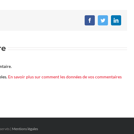
Facebook
Twitter
LinkedIn
re
taire.
bles.
En savoir plus sur comment les données de vos commentaires
servés |
Mentions légales