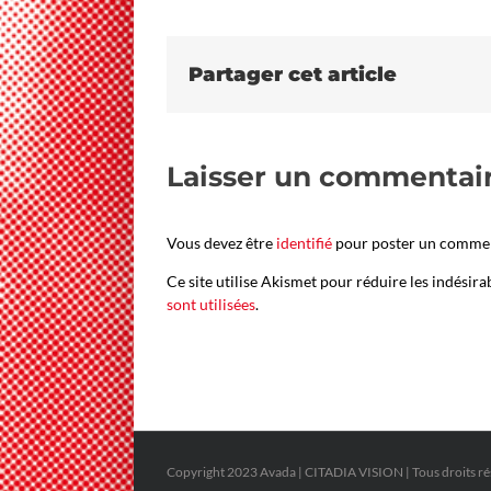
Partager cet article
Laisser un commentai
Vous devez être
identifié
pour poster un commen
Ce site utilise Akismet pour réduire les indésira
sont utilisées
.
Copyright 2023 Avada | CITADIA VISION | Tous droits ré