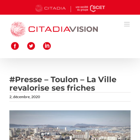
Passer
au
contenu
#Presse – Toulon – La Ville
revalorise ses friches
2, décembre, 2020