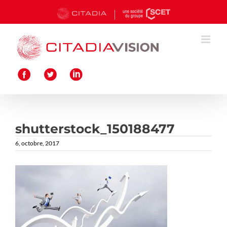
Passer
au
contenu
shutterstock_150188477
6, octobre, 2017