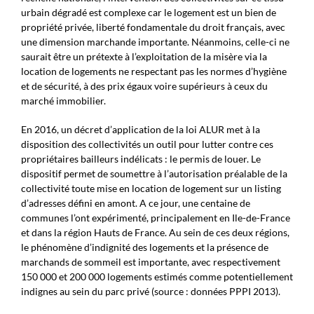
urbain dégradé est complexe car le logement est un bien de
propriété privée, liberté fondamentale du droit français, avec
une dimension marchande importante. Néanmoins, celle-ci ne
saurait être un prétexte à l’exploitation de la misère via la
location de logements ne respectant pas les normes d’hygiène
et de sécurité, à des prix égaux voire supérieurs à ceux du
marché immobilier.
En 2016, un décret d’application de la loi ALUR met à la
disposition des collectivités un outil pour lutter contre ces
propriétaires bailleurs indélicats : le permis de louer. Le
dispositif permet de soumettre à l’autorisation préalable de la
collectivité toute mise en location de logement sur un listing
d’adresses défini en amont. A ce jour, une centaine de
communes l’ont expérimenté, principalement en Ile-de-France
et dans la région Hauts de France. Au sein de ces deux régions,
le phénomène d’indignité des logements et la présence de
marchands de sommeil est importante, avec respectivement
150 000 et 200 000 logements estimés comme potentiellement
indignes au sein du parc privé (source : données PPPI 2013).