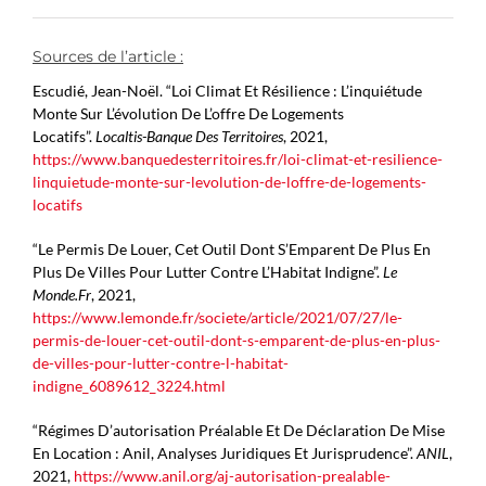
Sources de l’article :
Escudié, Jean-Noël. “Loi Climat Et Résilience : L’inquiétude
Monte Sur L’évolution De L’offre De Logements
Locatifs”.
Localtis-Banque Des Territoires
, 2021,
https://www.banquedesterritoires.fr/loi-climat-et-resilience-
linquietude-monte-sur-levolution-de-loffre-de-logements-
locatifs
“Le Permis De Louer, Cet Outil Dont S’Emparent De Plus En
Plus De Villes Pour Lutter Contre L’Habitat Indigne”.
Le
Monde.Fr
, 2021,
https://www.lemonde.fr/societe/article/2021/07/27/le-
permis-de-louer-cet-outil-dont-s-emparent-de-plus-en-plus-
de-villes-pour-lutter-contre-l-habitat-
indigne_6089612_3224.html
“Régimes D’autorisation Préalable Et De Déclaration De Mise
En Location : Anil, Analyses Juridiques Et Jurisprudence”.
ANIL
,
2021,
https://www.anil.org/aj-autorisation-prealable-