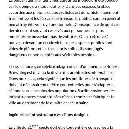
La plupart des grandes villes autour du monde ont été conçue
sur le dogme du « tout routier ». Dans ces espaces la place
accordée aux piétons et aux cyclistes est donc historiquement
très limitée et les réseaux de transports publics sont en général
peu attrayants voir dysfonctionnels…Conséquence de quoi ces
derniers sont souvent réservés aux personnes les plus
modestes ne possédant pas de voitures. On se retrouve à
nouveau devant un cercle vicieux : les espaces publics sont
vides de piétons et les transports collectifs sont jugés
dangereux et non adaptés aux véritables besoins.
« Less is more », ce célèbre adage extrait d’un poème de Robert
Browning est devenu la devise des architectes minimalistes.
Dans notre cas, cela signifie que les politiques de transports
doivent nécessairement être contextuelles pour s’adapter et
répondre aux besoins des populations. Surdimensionner des
infrastructures standardisées c’est au contraire fabriquer la
ville au détriment de la qualité de vie urbaine.
Ingénierie d’infrastructure vs « Flow design »
ème
La ville du 21
siècle doit être tout entière consacrée à la