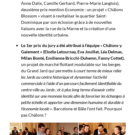
Anne Dalix, Camille Gerhard, Pierre-Marie Langlois),
deuxième prix mention Economie : un projet « Châlons
Blossom » visant à revitaliser le quartier Saint-
Dominique par son éclosion grâce à de nouvelles
liaisons avec la rue de la Marne et la création d’une
nouvelle identité urbaine.
Le 1er prix du jury a été attribué à l’équipe
«
Châlons-y
Gaiement »
(Elodie Letournay, Eva Jouillat, Léa Delmas,
Milan Bonté, Emilienne Bricchi-Duhemn, Fanny Cottet),
un projet de marché flottant modulable sur les berges
du Grand Jard qui permette à
court terme de mieux relier
les Jards au centre historique et dynamiser l’activité
commerciale à l’aide d’un parcours facilement identifiable du
centre-ville au Jards ; et à plus long terme d’asseoir cette
identité sur une monnaie locale afin de favoriser les échanges à
petite échelle et apporter une dimension humaine et durable à
l’économie locale »
. Barcelone et Bâle l’ont fait. Pourquoi
pas Châlons ?