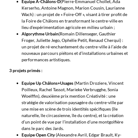
Equipe A-Châlons-D
(Pierre-Emmanuel Chollet, Ada
Kerserho, Antoine Magnon, Marion Cousin, Laurianne
Wach) : un projet de « Foire-Off », visant à tirer profit de
la Foire de Châlons en transformant le centre-ville en
lieu d’expérimentation agricole en milieu urbain ;
Algorythme Urbain
(Romain Dillenseger, Gauthier
Froger, Juliette Jego, Ophélie Petit, Renaud Cherqui) :
un projet de ré-enchantement du centre-ville à l’aide de
nouveaux parcours piétons et d’installations urbaines et
performances artistiques.
3 projets primés :
Equipe Up Châlons+Usages
(Martin Droziere, Vincent
Poilleux, Rachel Tassot, Marieke Verbrugghe, Sonia
Woelffin), deuxième prix mention Créativité : une
stratégie de valorisation paysagère du centre-ville par
une mise en scène de trois identités spécifiques (île
naturelle, île circassienne, île du centre), et la création
d’un point de vue par l’installation d’une montgolfière
dans le parc des Jards.
Equipe Open City
(Alexandre Avril, Edgar Brault, Ky-