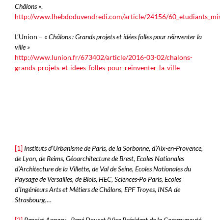
Châlons »
.
http://www.lhebdoduvendredi.com/article/24156/60_etudiants_mi
L’Union –
« Châlons : Grands projets et idées folles pour réinventer la
ville »
http://www.lunion.fr/673402/article/2016-03-02/chalons-
grands-projets-et-idees-folles-pour-reinventer-la-ville
[1]
Instituts d’Urbanisme de Paris, de la Sorbonne, d’Aix-en-Provence,
de Lyon, de Reims, Géoarchitecture de Brest, Ecoles Nationales
d’Architecture de la Villette, de Val de Seine, Ecoles Nationales du
Paysage de Versailles, de Blois, HEC, Sciences-Po Paris, Ecoles
d’Ingénieurs Arts et Métiers de Châlons, EPF Troyes, INSA de
Strasbourg,…
[2]
Benoist Apparu, René Doucet (Vice Président de la Communauté