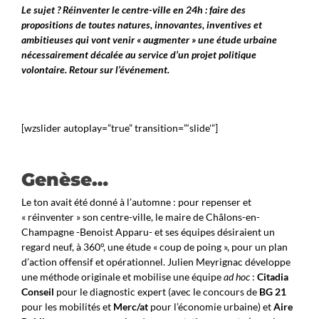
Le sujet ? Réinventer le centre-ville en 24h : faire des
propositions de toutes natures, innovantes, inventives et
ambitieuses qui vont venir « augmenter » une étude urbaine
nécessairement décalée au service d’un projet politique
volontaire. Retour sur l’événement.
[wzslider autoplay=”true” transition=”‘slide'”]
Genèse…
Le ton avait été donné à l’automne : pour repenser et
« réinventer » son centre-ville, le maire de Châlons-en-
Champagne -Benoist Apparu- et ses équipes désiraient un
regard neuf, à 360°, une étude « coup de poing », pour un plan
d’action offensif et opérationnel. Julien Meyrignac développe
une méthode originale et mobilise une équipe
ad hoc
:
Citadia
Conseil
pour le diagnostic expert (avec le concours de
BG 21
pour les mobilités et
Merc/at
pour l’économie urbaine) et
Aire