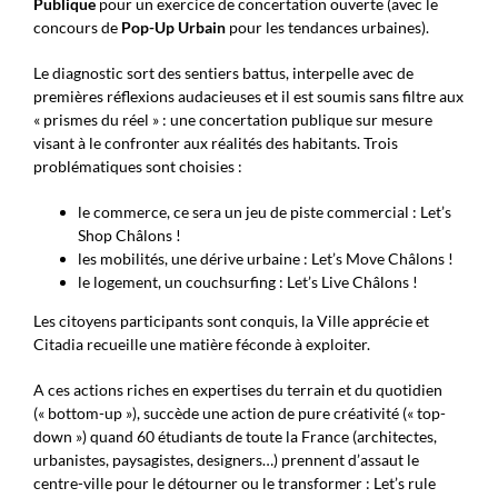
Publique
pour un exercice de concertation ouverte (avec le
concours de
Pop-Up Urbain
pour les tendances urbaines).
Le diagnostic sort des sentiers battus, interpelle avec de
premières réflexions audacieuses et il est soumis sans filtre aux
« prismes du réel » : une concertation publique sur mesure
visant à le confronter aux réalités des habitants. Trois
problématiques sont choisies :
le commerce, ce sera un jeu de piste commercial : Let’s
Shop Châlons !
les mobilités, une dérive urbaine : Let’s Move Châlons !
le logement, un couchsurfing : Let’s Live Châlons !
Les citoyens participants sont conquis, la Ville apprécie et
Citadia recueille une matière féconde à exploiter.
A ces actions riches en expertises du terrain et du quotidien
(« bottom-up »), succède une action de pure créativité (« top-
down ») quand 60 étudiants de toute la France (architectes,
urbanistes, paysagistes, designers…) prennent d’assaut le
centre-ville pour le détourner ou le transformer : Let’s rule